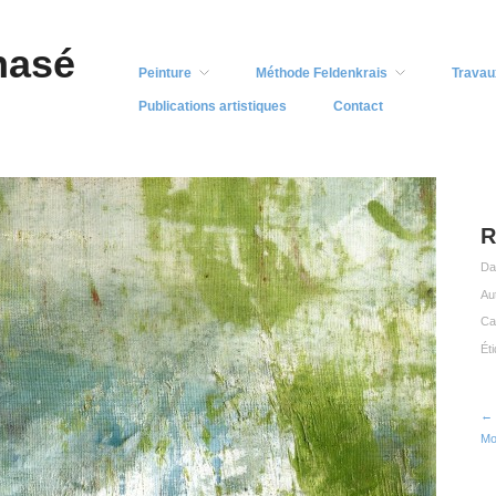
nasé
Peinture
Méthode Feldenkrais
Travau
Publications artistiques
Contact
R
Da
Au
Ca
Ét
← 
Mo