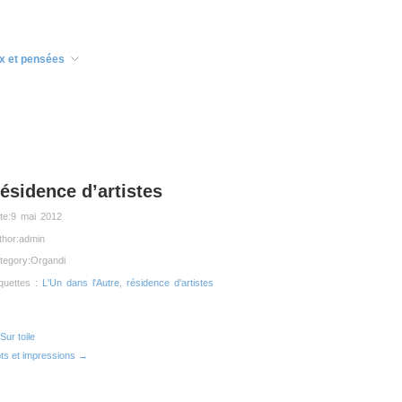
x et pensées
ésidence d’artistes
te:
9 mai 2012
thor:
admin
tegory:
Organdi
iquettes :
L'Un dans l'Autre
,
résidence d'artistes
Sur toile
ts et impressions →