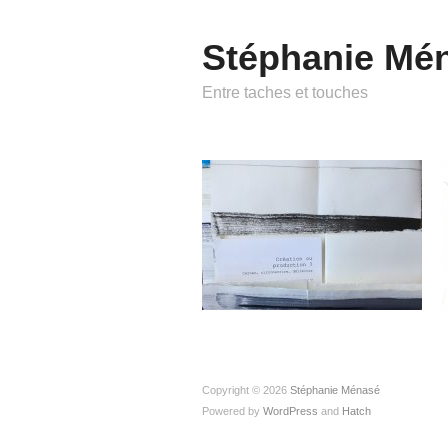
Stéphanie Mé
Entre taches et touches
Copyright © 2026
Stéphanie Ménasé
Powered by
WordPress
and
Hatch