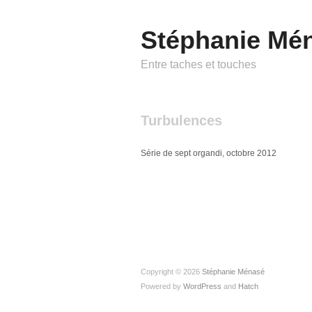
Stéphanie Mé
Entre taches et touches
Turbulences
Série de sept organdi, octobre 2012
Copyright © 2026
Stéphanie Ménasé
Powered by
WordPress
and
Hatch