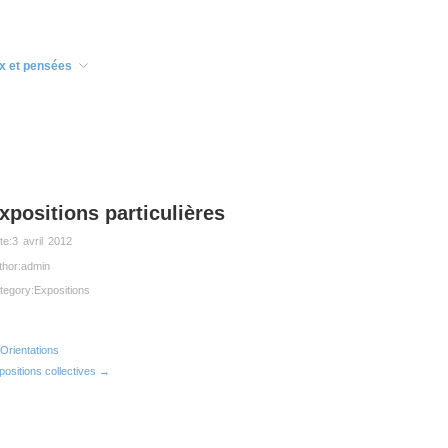
x et pensées
xpositions particulières
te:
3 avril 2012
thor:
admin
tegory:
Expositions
Orientations
positions collectives →