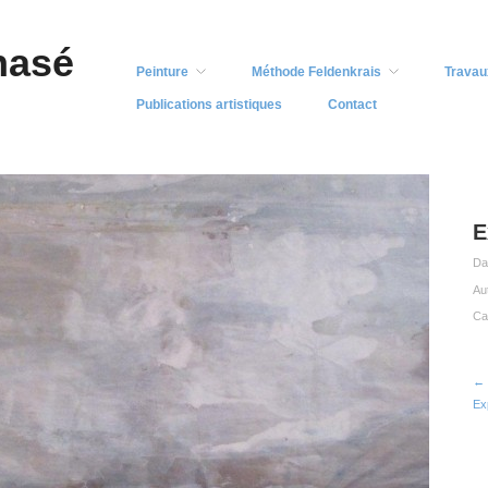
nasé
Peinture
Méthode Feldenkrais
Travau
Publications artistiques
Contact
E
Da
Au
Ca
← 
Ex