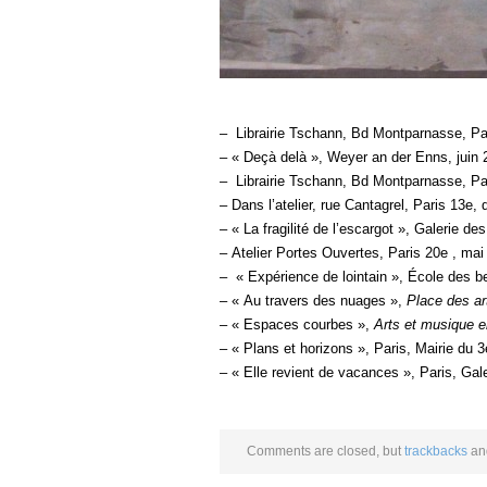
– Librairie Tschann, Bd Montparnasse, Paris
– « Deçà delà », Weyer an der Enns, juin 
–
Librairie Tschann, Bd Montparnasse, Par
– Dans l’atelier, rue Cantagrel, Paris 13e
– « La fragilité de l’escargot », Galerie d
– Atelier Portes Ouvertes, Paris 20e , mai
– « Expérience de lointain », École des be
– « Au travers des nuages »,
Place des ar
– « Espaces courbes »,
Arts et musique 
– « Plans et horizons », Paris, Mairie du
– « Elle revient de vacances », Paris, Gal
Comments are closed, but
trackbacks
and