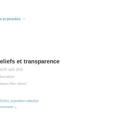
x et pensées
eliefs et transparence
te:
25 août 2019
thor:
admin
tegory:
Non classé
Grèce, exposition collective
cemment →