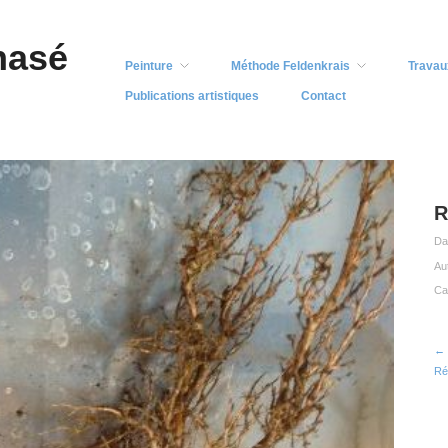
nasé
Peinture
Méthode Feldenkrais
Travau
Publications artistiques
Contact
R
Da
Au
Ca
← 
Ré