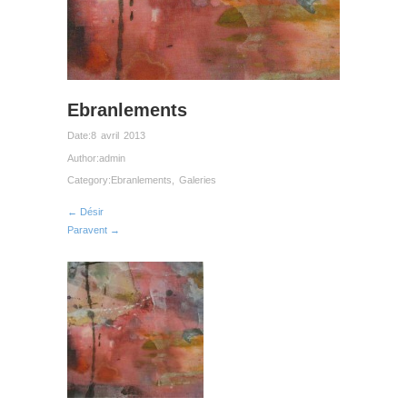
Ebranlements
Date:
8 avril 2013
Author:
admin
Category:
Ebranlements
,
Galeries
← Désir
Paravent →