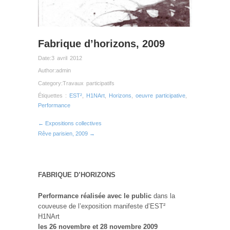
Fabrique d’horizons, 2009
Date:
3 avril 2012
Author:
admin
Category:
Travaux participatifs
Étiquettes :
EST²
,
H1NArt
,
Horizons
,
oeuvre participative
,
Performance
← Expositions collectives
Rêve parisien, 2009 →
FABRIQUE D’HORIZONS
Performance réalisée avec le public
dans la
couveuse de l’exposition manifeste d’EST²
H1NArt
les 26 novembre et 28 novembre 2009