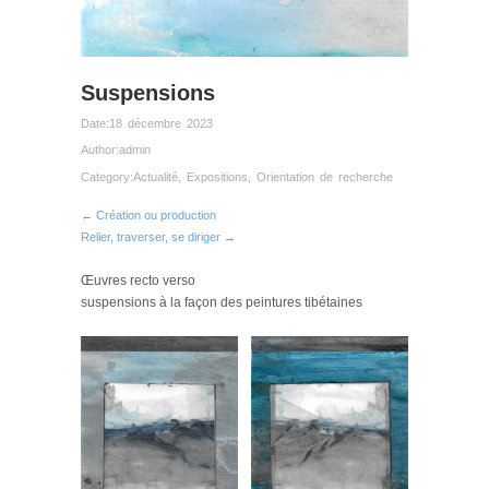
Suspensions
Date:
18 décembre 2023
Author:
admin
Category:
Actualité
,
Expositions
,
Orientation de recherche
← Création ou production
Relier, traverser, se diriger →
Œuvres recto verso
suspensions à la façon des peintures tibétaines