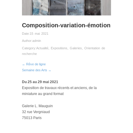
Composition-variation-émotion
Date:
15 mai 2021
Author:
admin
Category:
Actualité
,
Expositions
,
Galeries
,
Orientation de
recherche
← Rêve de ligne
Semaine des Arts →
Du 25 au 29 mai 2021
Exposition de travaux récents et anciens, de la
miniature au grand format
Galerie L. Mauguin
32 rue Vergniaud
75013 Paris