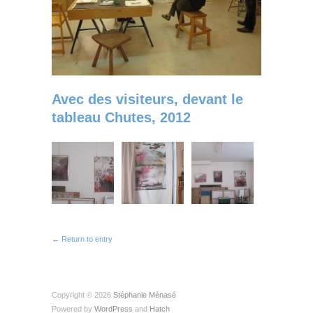
Avec des visiteurs, devant le
tableau Chutes, 2012
← Return to entry
Copyright © 2026
Stéphanie Ménasé
Powered by
WordPress
and
Hatch