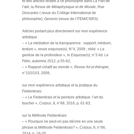
et des articles relatifs à ce philosophe dans
La Part de
l’œil
, la
Revue de Métaphysique et de Morale
,
Rue
Descartes
( revue du Collège International de
philosophie),
Genesis
(revue de l’ITEM/CNRS).
Articles portant plus directement sur mon expérience
artistique :
– « La médiation de la transparence : support, médium,
texture »,
revue esquisse(s)
, N°4, 2009 ; rééd. « La
genèse de la profondeur », in
Esquisse(s)
, n°3 éd. Le
Félin, automne 2012, p.55-62;
– « Rapport créatif au monde »,
Revue Art et thérapie
,
n°102/103, 2009;
sur mon expérience artistique et la pratique du
Feldenkrais:
– « Le Feldenkrais et la peinture artistique: l’art du
toucher »,
Corpus
, 8, n°68, 2016, p. 61-63;
sur la Méthode Feldenkrais:
– « Pourquoi ne peut-on pas décrire en une seule
phrase la Méthode Feldenkrais? », Corpus, 6, n°66,
2014, p. 19-20;