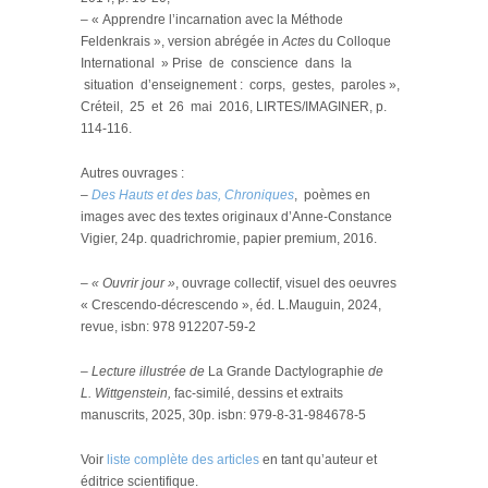
– « Apprendre l’incarnation avec la Méthode
Feldenkrais », version abrégée in
Actes
du Colloque
International » Prise de conscience dans la
situation d’enseignement : corps, gestes, paroles »,
Créteil, 25 et 26 mai 2016, LIRTES/IMAGINER, p.
114-116.
Autres ouvrages :
–
Des Hauts et des bas, Chroniques
, poèmes en
images avec des textes originaux d’Anne-Constance
Vigier, 24p. quadrichromie, papier premium, 2016.
– « Ouvrir jour »
, ouvrage collectif, visuel des oeuvres
« Crescendo-décrescendo », éd. L.Mauguin, 2024,
revue, isbn: 978 912207-59-2
– Lecture illustrée de
La Grande Dactylographie
de
L. Wittgenstein,
fac-similé, dessins et extraits
manuscrits, 2025, 30p. isbn: 979-8-31-984678-5
Voir
liste complète des articles
en tant qu’auteur et
éditrice scientifique.