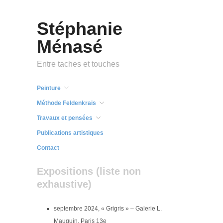
Stéphanie
Ménasé
Entre taches et touches
Peinture
Méthode Feldenkrais
Travaux et pensées
Publications artistiques
Contact
Expositions (liste non
exhaustive)
septembre 2024, « Grigris » – Galerie L.
Mauguin, Paris 13e