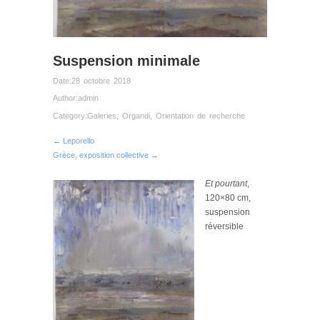
Suspension minimale
Date:
28 octobre 2018
Author:
admin
Category:
Galeries
,
Organdi
,
Orientation de recherche
← Leporello
Grèce, exposition collective →
Et pourtant
,
120×80 cm,
suspension
réversible