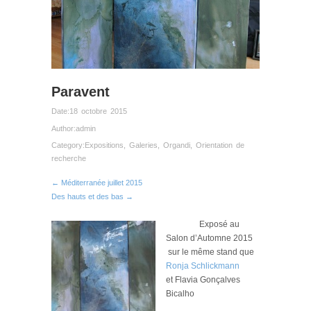
Paravent
Date:
18 octobre 2015
Author:
admin
Category:
Expositions
,
Galeries
,
Organdi
,
Orientation de
recherche
← Méditerranée juillet 2015
Des hauts et des bas →
Exposé au
Salon d’Automne 2015
sur le même stand que
Ronja Schlickmann
et Flavia Gonçalves
Bicalho